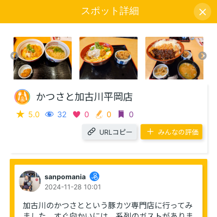
スポット詳細
アイコン説明
かつさと加古川平岡店
5.0
32
0
0
0
URLコピー
みんなの評価
sanpomania
2024-11-28 10:01
加古川のかつさとという豚カツ専門店に行ってみ
ました。すぐ向かいには、系列のガストがありま